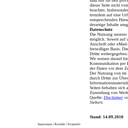
sind nur für den priv
dieser Seite nicht vo
beachtet. Insbesonder
trotzdem auf eine Ur
entsprechenden Hinw
derartige Inhalte um
Datenschutz
Die Nutzung unserer 
möglich. Soweit auf 
Anschrift oder eMail-
freiwilliger Basis. 
Dritte weitergegeben.
Wir weisen darauf hin
Kommunikation per E-
der Daten vor dem Zug
Der Nutzung von im 
durch Dritte zur Übe
Informationsmaterial
Seiten behalten sich 
Zusendung von Werbe
Quelle:
Disclaimer
vo
Siebert.
Stand: 14.09.2010
Impressum
|
Kontakt
|
Scriptinfo