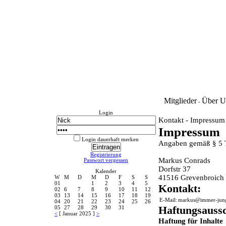
Mitglieder
Über U
-
Login
Kontakt - Impressum
Impressum
Login dauerhaft merken
Angaben gemäß § 5
Registrierung
Markus Conrads
Passwort vergessen
Dorfstr 37
Kalender
41516 Grevenbroich
W
M
D
M
D
F
S
S
01
1
2
3
4
5
Kontakt:
02
6
7
8
9
10
11
12
03
13
14
15
16
17
18
19
E-Mail:
markus@immer-jun
04
20
21
22
23
24
25
26
Haftungsaussc
05
27
28
29
30
31
<
[ Januar 2025 ]
>
Haftung für Inhalte