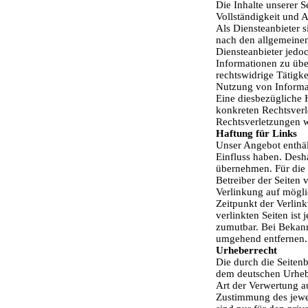
Die Inhalte unserer Se
Vollständigkeit und 
Als Diensteanbieter 
nach den allgemeinen
Diensteanbieter jedoc
Informationen zu übe
rechtswidrige Tätigk
Nutzung von Informat
Eine diesbezügliche H
konkreten Rechtsver
Rechtsverletzungen w
Haftung für Links
Unser Angebot enthält
Einfluss haben. Desh
übernehmen. Für die I
Betreiber der Seiten 
Verlinkung auf mögli
Zeitpunkt der Verlink
verlinkten Seiten ist
zumutbar. Bei Bekan
umgehend entfernen.
Urheberrecht
Die durch die Seitenb
dem deutschen Urhebe
Art der Verwertung a
Zustimmung des jewei