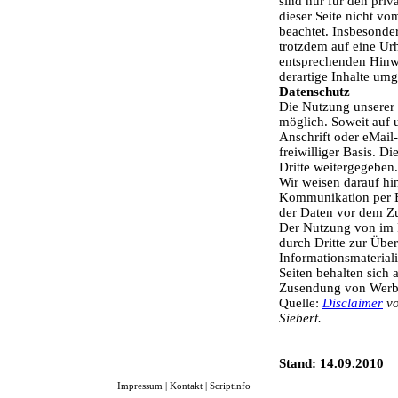
sind nur für den priv
dieser Seite nicht vo
beachtet. Insbesonder
trotzdem auf eine Ur
entsprechenden Hinw
derartige Inhalte um
Datenschutz
Die Nutzung unserer 
möglich. Soweit auf 
Anschrift oder eMail-
freiwilliger Basis. 
Dritte weitergegeben.
Wir weisen darauf hin
Kommunikation per E-
der Daten vor dem Zug
Der Nutzung von im 
durch Dritte zur Übe
Informationsmaterial
Seiten behalten sich 
Zusendung von Werbe
Quelle:
Disclaimer
vo
Siebert.
Stand: 14.09.2010
Impressum
|
Kontakt
|
Scriptinfo