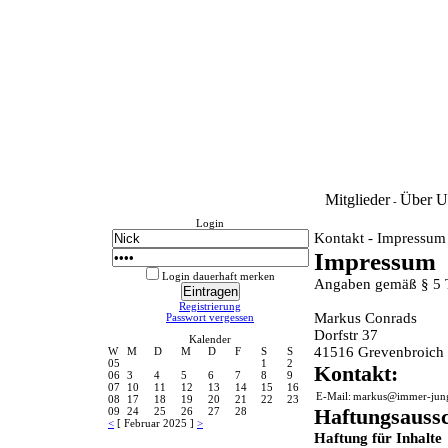
Mitglieder
Über U
-
Login
Kontakt - Impressum
Impressum
Login dauerhaft merken
Angaben gemäß § 5
Registrierung
Markus Conrads
Passwort vergessen
Dorfstr 37
Kalender
41516 Grevenbroich
W
M
D
M
D
F
S
S
05
1
2
Kontakt:
06
3
4
5
6
7
8
9
07
10
11
12
13
14
15
16
E-Mail:
markus@immer-jun
08
17
18
19
20
21
22
23
Haftungsaussc
09
24
25
26
27
28
<
[ Februar 2025 ]
>
Haftung für Inhalte