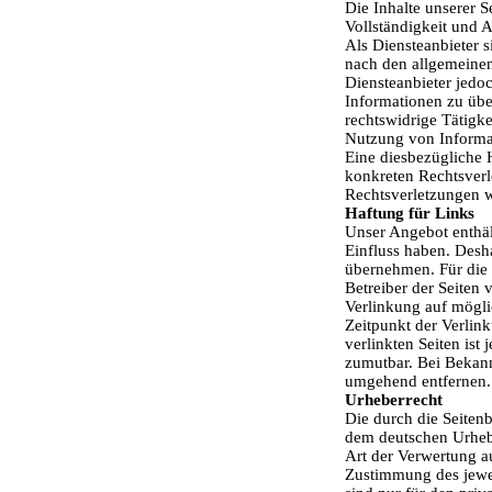
Die Inhalte unserer Se
Vollständigkeit und 
Als Diensteanbieter 
nach den allgemeinen
Diensteanbieter jedoc
Informationen zu übe
rechtswidrige Tätigk
Nutzung von Informat
Eine diesbezügliche H
konkreten Rechtsver
Rechtsverletzungen w
Haftung für Links
Unser Angebot enthält
Einfluss haben. Desh
übernehmen. Für die I
Betreiber der Seiten 
Verlinkung auf mögli
Zeitpunkt der Verlink
verlinkten Seiten ist
zumutbar. Bei Bekan
umgehend entfernen.
Urheberrecht
Die durch die Seitenb
dem deutschen Urhebe
Art der Verwertung a
Zustimmung des jewei