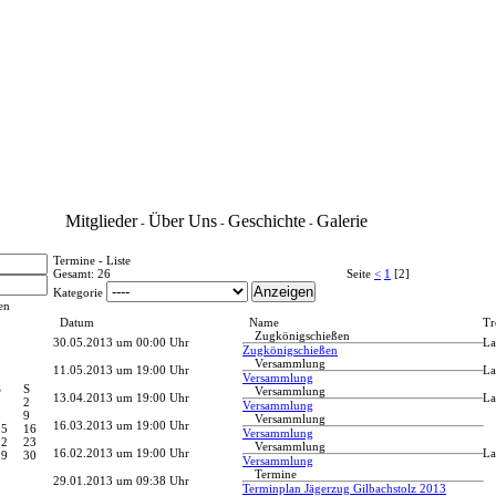
Mitglieder
Über Uns
Geschichte
Galerie
-
-
-
Termine - Liste
Gesamt: 26
Seite
<
1
[2]
Kategorie
en
Datum
Name
Tr
Zugkönigschießen
30.05.2013 um 00:00 Uhr
La
Zugkönigschießen
Versammlung
11.05.2013 um 19:00 Uhr
La
Versammlung
S
S
Versammlung
13.04.2013 um 19:00 Uhr
La
1
2
Versammlung
8
9
Versammlung
16.03.2013 um 19:00 Uhr
15
16
Versammlung
22
23
Versammlung
16.02.2013 um 19:00 Uhr
La
29
30
Versammlung
Termine
29.01.2013 um 09:38 Uhr
Terminplan Jägerzug Gilbachstolz 2013