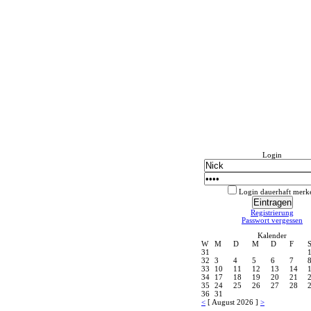
Login
Login dauerhaft merk
Registrierung
Passwort vergessen
Kalender
W
M
D
M
D
F
31
32
3
4
5
6
7
33
10
11
12
13
14
34
17
18
19
20
21
35
24
25
26
27
28
36
31
<
[ August 2026 ]
>