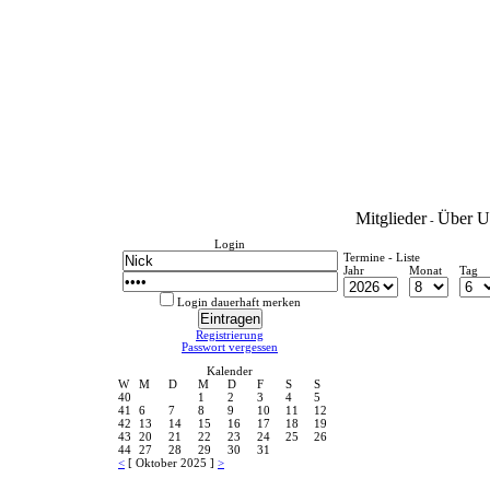
Mitglieder
Über U
-
Login
Termine - Liste
Jahr
Monat
Tag
Login dauerhaft merken
Registrierung
Passwort vergessen
Kalender
W
M
D
M
D
F
S
S
40
1
2
3
4
5
41
6
7
8
9
10
11
12
42
13
14
15
16
17
18
19
43
20
21
22
23
24
25
26
44
27
28
29
30
31
<
[ Oktober 2025 ]
>