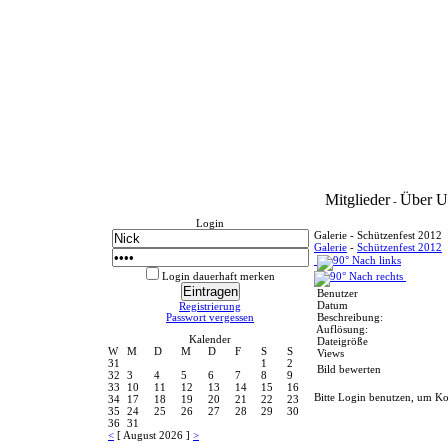
Mitglieder
Über U
-
Login
Galerie - Schützenfest 2012
Galerie
-
Schützenfest 2012
Login dauerhaft merken
Benutzer
Datum
Registrierung
Passwort vergessen
Beschreibung:
Auflösung:
Kalender
Dateigröße
W
M
D
M
D
F
S
S
Views
31
1
2
Bild bewerten
32
3
4
5
6
7
8
9
33
10
11
12
13
14
15
16
Bitte Login benutzen, um K
34
17
18
19
20
21
22
23
35
24
25
26
27
28
29
30
36
31
<
[ August 2026 ]
>