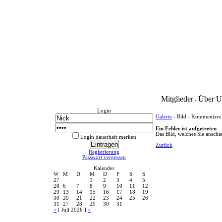
Mitglieder
Über U
-
Login
Galerie
- Bild - Kommentare
Ein Fehler ist aufgetreten
Das Bild, welches Sie anschau
Login dauerhaft merken
Zurück
Registrierung
Passwort vergessen
Kalender
W
M
D
M
D
F
S
S
27
1
2
3
4
5
28
6
7
8
9
10
11
12
29
13
14
15
16
17
18
19
30
20
21
22
23
24
25
26
31
27
28
29
30
31
<
[ Juli 2026 ]
>