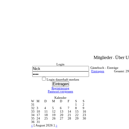
Mitglieder
Über U
-
Login
Gästebuch - Einträge
Eintragen
Gesamt: 2
Login dauerhaft merken
Registrierung
Passwort vergessen
Kalender
W
M
D
M
D
F
S
S
31
1
2
32
3
4
5
6
7
8
9
33
10
11
12
13
14
15
16
34
17
18
19
20
21
22
23
35
24
25
26
27
28
29
30
36
31
<
[ August 2026 ]
>