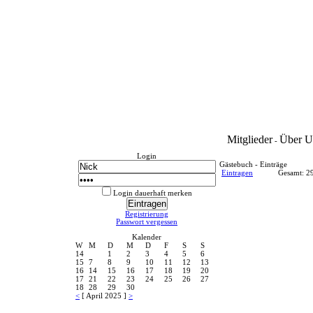
Mitglieder
Über U
-
Login
Gästebuch - Einträge
Eintragen
Gesamt: 2
Login dauerhaft merken
Registrierung
Passwort vergessen
Kalender
W
M
D
M
D
F
S
S
14
1
2
3
4
5
6
15
7
8
9
10
11
12
13
16
14
15
16
17
18
19
20
17
21
22
23
24
25
26
27
18
28
29
30
<
[ April 2025 ]
>