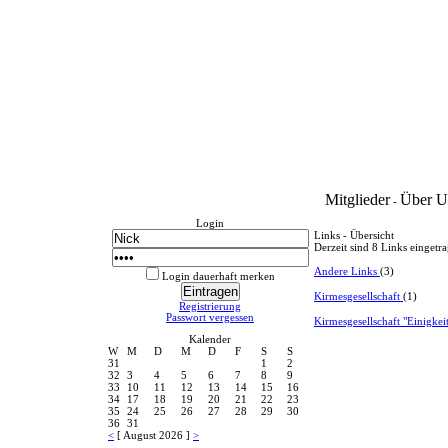
Mitglieder
Über U
-
Login
Links - Übersicht
Derzeit sind 8 Links eingetr
Andere Links
(3)
Login dauerhaft merken
Kirmesgesellschaft
(1)
Registrierung
Passwort vergessen
Kirmesgesellschaft "Einigke
Kalender
W
M
D
M
D
F
S
S
31
1
2
32
3
4
5
6
7
8
9
33
10
11
12
13
14
15
16
34
17
18
19
20
21
22
23
35
24
25
26
27
28
29
30
36
31
<
[ August 2026 ]
>