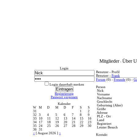
Mitglieder
Über U
-
Login
Benutzer - Profil
Benutzer -
Frank
Forum
(0) -
Freunde
(0) -
Gä
Login dauerhaft merken
Person
Nick
Registrierung
Vorname
Passwort vergessen
Nachname
Geschlecht
Kalender
Geburtstag (Alter)
W
M
D
M
D
F
S
S
Größe
31
1
2
Adresse
32
3
4
5
6
7
8
9
PLZ - Ort
33
10
11
12
13
14
15
16
Land
34
17
18
19
20
21
22
23
Registriert
35
24
25
26
27
28
29
30
Letzter Besuch
36
31
<
[ August 2026 ]
>
Kontakt