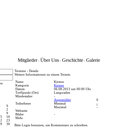
Mitglieder
Über Uns
Geschichte
Galerie
-
-
-
Termine - Details
Weitere Informationen zu einem Termin.
Name
Kirmes
en
Kategorie
Kirmes
Datum
06.08.2013 um 00:00 Uhr
Treffpunkt (Ort)
Langwaden
Mindestalter
-
Angemeldet
0
Teilnehmer
Minimal
-
S
S
Maximal
-
1
2
Webseite
8
9
Bilder
-
15
16
Mehr
22
23
29
30
Bitte Login benutzen, um Kommentare zu schreiben.