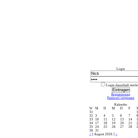
Login
Login dauerhaft merk
Registrierung
Passwort vergessen
Kalender
W
M
D
M
D
F
31
32
3
4
5
6
7
33
10
11
12
13
14
34
17
18
19
20
21
35
24
25
26
27
28
36
31
<
[ August 2026 ]
>